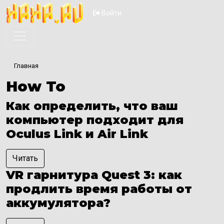
Перейти к основному содер
Меню учётной запи
Войти
Главная
How To
Как определить, что ваш
компьютер подходит для
Oculus Link и Air Link
Читать
VR гарнитура Quest 3: как
продлить время работы от
аккумулятора?