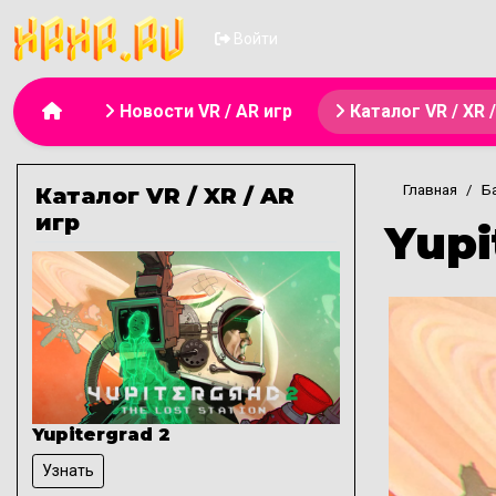
Меню учётной з
Войти
Основная навигация
Новости VR / AR игр
Каталог VR / XR 
Главная
Ба
Каталог VR / XR / AR
игр
Yupi
Yupitergrad 2
Узнать