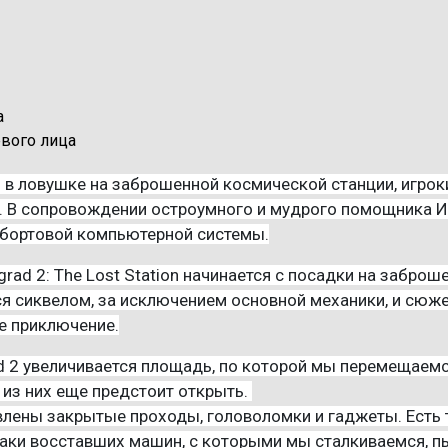
а
рвого лица
ры
в ловушке на заброшенной космической станции, игрок
. В сопровождении остроумного и мудрого помощника ИИ
 бортовой компьютерной системы.
rgrad 2: The Lost Station начинается с посадки на забр
ся сиквелом, за исключением основной механики, и сюж
е приключение.
ad 2 увеличивается площадь, по которой мы перемещаем
 из них еще предстоит открыть.
влены закрытые проходы, головоломки и гаджеты. Ест
аки восставших машин, с которыми мы сталкиваемся, пы