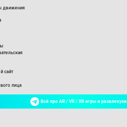
ы движения
а
ры
ательская
й сайт
рвого лица
Всё про AR / VR / XR игры и развлеку