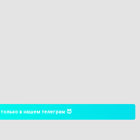
хи только в нашем телеграм
😈