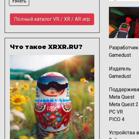
Узнать
Полный каталог VR / XR / AR игр
Что такое XRXR.RU?
Разработчик
Gamedust
Изображение
Издатель
Gamedust
Поддержива
Meta Quest
Meta Quest 2
PC VR
PICO 4
Устройства 