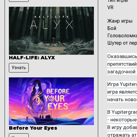
Тип игры
VR
Жанр игры
Бой
Головоломк
Шутер от пе
Описание иг
Оказавшись 
HALF-LIFE: ALYX
препятствий
Узнать
загадочной
Игра Yupite
игра являет
начать ново
В Yupitergr
- некоторые
В игру доба
Before Your Eyes
отражать ат