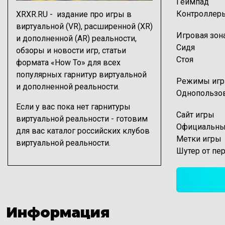
Геймпад
Контроллер
XRXR.RU - издание про игры в
виртуальной (VR), расширенной (XR)
Игровая зон
и дополненной (AR) реальности,
Сидя
обзоры
и
новости игр
, статьи
Стоя
формата
«How To» для всех
популярных гарнитур
виртуальной
Режимы иг
и дополненной реальности.
Однопользов
Если у вас пока нет гарнитуры
Сайт игры
виртуальной реальности - готовим
Официальны
для вас
каталог российских клубов
Метки игры
виртуальной реальности
.
Шутер от пе
Информация