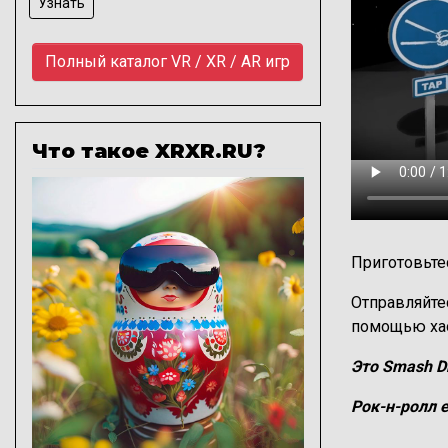
Узнать
Полный каталог VR / XR / AR игр
Что такое XRXR.RU?
Изображение
Приготовьте
Отправляйте
помощью хао
Это Smash D
Рок-н-ролл 