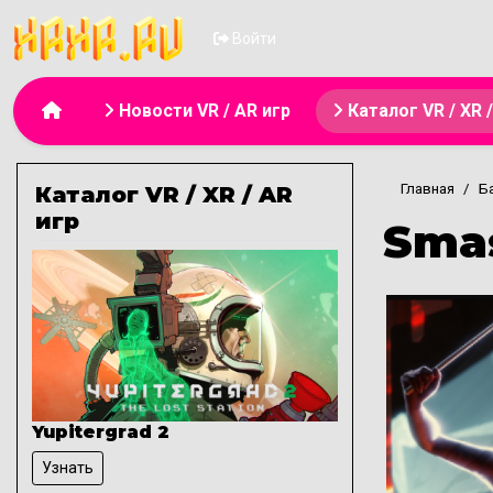
Меню учётной з
Войти
Основная навигация
Новости VR / AR игр
Каталог VR / XR 
Главная
Ба
Каталог VR / XR / AR
игр
Sma
Yupitergrad 2
Узнать