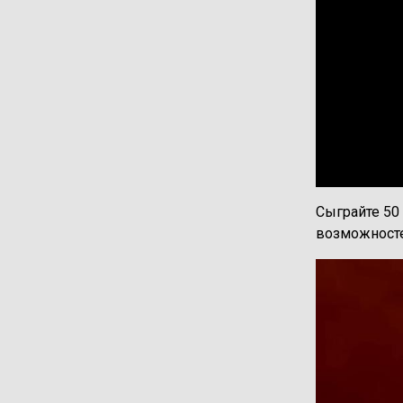
Сыграйте 50
возможносте
Изображени