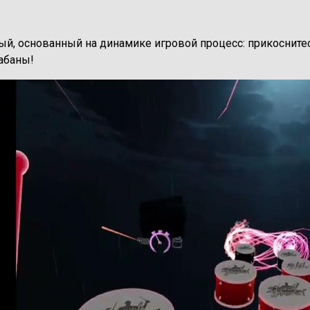
й, основанный на динамике игровой процесс: прикоснитес
абаны!
е