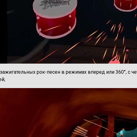
 зажигательных рок-песен в режимах вперед или 360°, с
й;
е