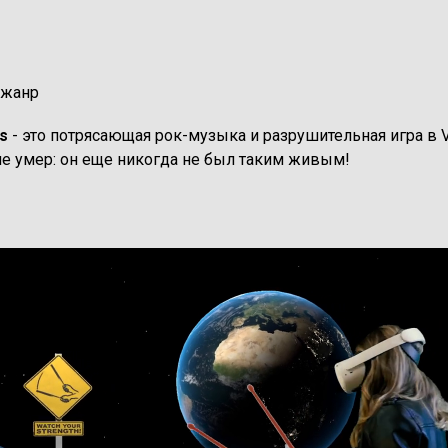
 жанр
ры
s
- это потрясающая рок-музыка и разрушительная игра в V
не умер: он еще никогда не был таким живым!