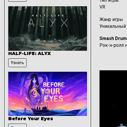
Тип игры
VR
Жанр игры
Уникальный
Описание иг
Smash Drum
Рок-н-ролл 
HALF-LIFE: ALYX
Видео файл
Узнать
Before Your Eyes