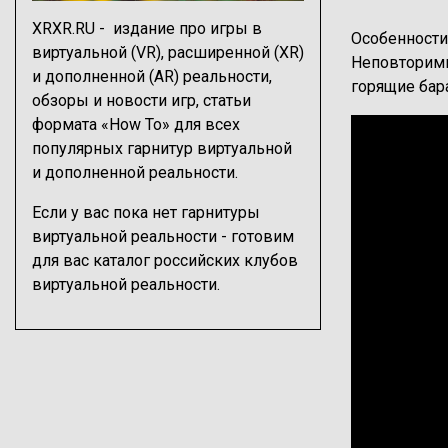
XRXR.RU - издание про игры в
Особенности
виртуальной (VR), расширенной (XR)
Неповторимы
и дополненной (AR) реальности,
горящие бар
обзоры
и
новости игр
, статьи
формата
«How To» для всех
Изображени
популярных гарнитур
виртуальной
и дополненной реальности.
Если у вас пока нет гарнитуры
виртуальной реальности - готовим
для вас
каталог российских клубов
виртуальной реальности
.