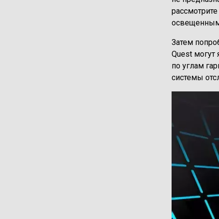
рассмотрите
освещенным
Затем попро
Quest могут
по углам га
системы отс
Изображени