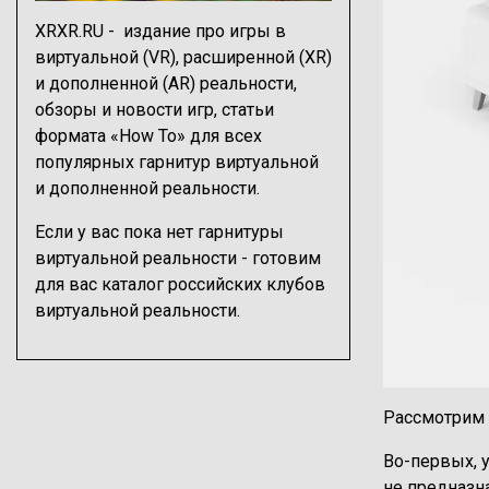
XRXR.RU - издание про игры в
виртуальной (VR), расширенной (XR)
и дополненной (AR) реальности,
обзоры
и
новости игр
, статьи
формата
«How To» для всех
популярных гарнитур
виртуальной
и дополненной реальности.
Если у вас пока нет гарнитуры
виртуальной реальности - готовим
для вас
каталог российских клубов
виртуальной реальности
.
Рассмотрим 
Во-первых, 
не предназн