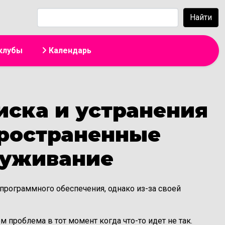
жанию
Найти
клубы
Календарь
иска и устранения
пространенные
луживание
 программного обеспечения, однако из-за своей
 проблема в тот момент когда что-то идет не так.