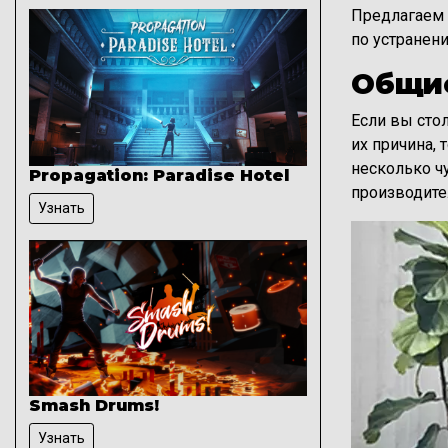
Предлагаем 
по устранен
Общие
Если вы сто
их причина, 
несколько ч
Propagation: Paradise Hotel
производите
Узнать
Изображени
Smash Drums!
Узнать