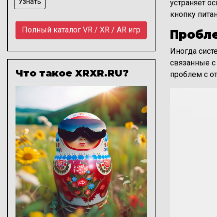
Узнать
устраняет о
кнопку питан
Полный каталог VR / XR / AR игр
Пробле
Иногда сист
связанные с
Что такое XRXR.RU?
проблем с о
Изображение
Изображени