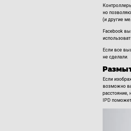
Контроллеры
но позволяют
(и другие м
Facebook вы
использоват
Если все вы
не сделали.
Размы
Если изобра
возможно ва
расстояние, 
IPD поможет
Изображени