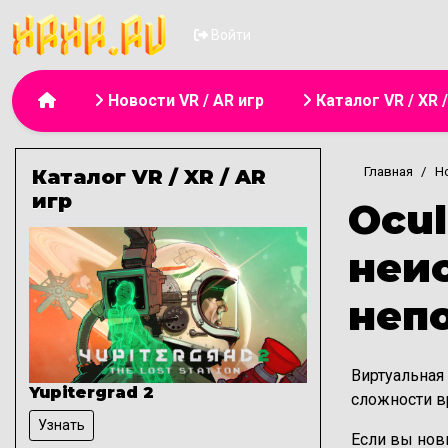
Меню учётной з
Войти
Основная навигация
Новости VR / AR игр
Каталог VR / XR 
Главная
H
Каталог VR / XR / AR
игр
Ocul
неи
неп
Виртуальная
Yupitergrad 2
сложности в
Узнать
Если вы нови