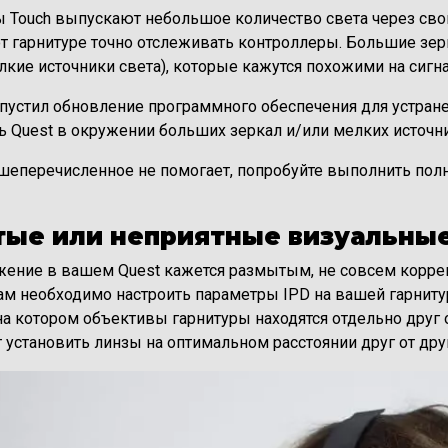
 Touch выпускают небольшое количество света через свои
 гарнитуре точно отслеживать контроллеры. Большие зерка
елкие источники света), которые кажутся похожими на сиг
пустил обновление программного обеспечения для устранен
ь Quest в окружении больших зеркал и/или мелких источни
шеперечисленное не помогает, попробуйте выполнить полн
тые или неприятные визуальны
жение в вашем Quest кажется размытым, не совсем корре
м необходимо настроить параметры IPD на вашей гарниту
на котором объективы гарнитуры находятся отдельно друг о
 установить линзы на оптимальном расстоянии друг от друг
е