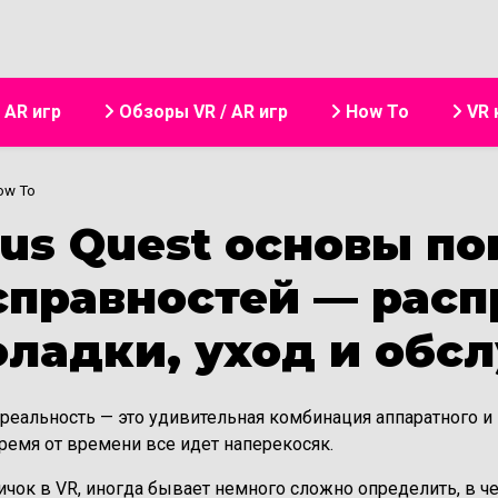
Перейти к основному содер
аписи пользователя
/ AR игр
Обзоры VR / AR игр
How To
VR 
ow To
us Quest основы по
справностей — рас
оладки, уход и обс
 реальность — это удивительная комбинация аппаратного и
ремя от времени все идет наперекосяк.
чок в VR, иногда бывает немного сложно определить, в чем