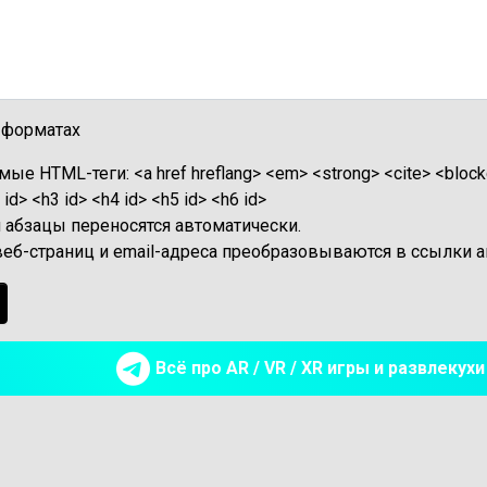
 форматах
ые HTML-теги: <a href hreflang> <em> <strong> <cite> <blockquo
id> <h3 id> <h4 id> <h5 id> <h6 id>
и абзацы переносятся автоматически.
веб-страниц и email-адреса преобразовываются в ссылки а
Всё про AR / VR / XR игры и развлеку