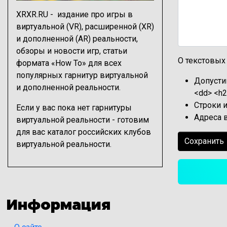
XRXR.RU - издание про игры в
виртуальной (VR), расширенной (XR)
и дополненной (AR) реальности,
обзоры
и
новости игр
, статьи
О текстовых
формата
«How To» для всех
популярных гарнитур
виртуальной
Допустим
и дополненной реальности.
<dd> <h2 
Строки 
Если у вас пока нет гарнитуры
Адреса 
виртуальной реальности - готовим
для вас
каталог российских клубов
Сохранить
виртуальной реальности
.
Информация