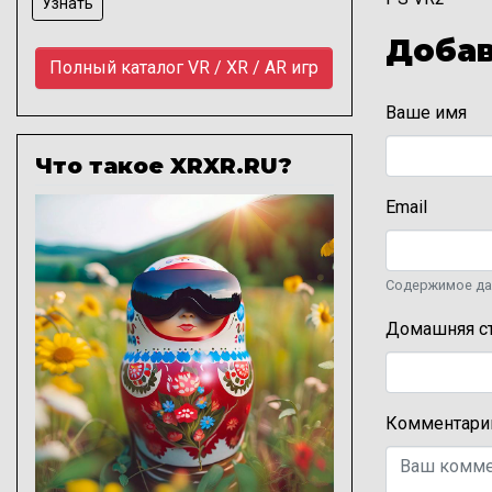
Узнать
Добав
Полный каталог VR / XR / AR игр
Ваше имя
Что такое XRXR.RU?
Изображение
Email
Содержимое дан
Домашняя с
Комментари