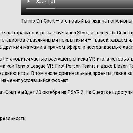
Tennis On-Court — это новый взгляд на популярны
ся на странице игры в PlayStation Store, в Tennis On-Cour
ь стадионов с различными покрытиями — травой, хардом и
а другими матчами в прямом эфире, и настраиваемые ават
urt становится частью растущего списка VR-игр, в которы
ми как Tennis League VR, First Person Tennis и даже Eleven
зданию игры. В том числе оригинальные проекты, такие как
я изменит устоявшийся формат.
On-Court
выйдет 20 октября на PSVR 2
. На Quest она доступ
 реальность