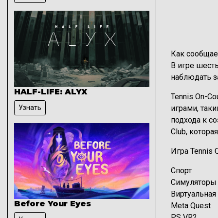
Как сообщает
В игре шест
наблюдать з
HALF-LIFE: ALYX
Tennis On-Co
Узнать
играми, таки
подхода к со
Club, котора
Игра Tennis 
Тэги
Спорт
Симуляторы
Виртуальная
Before Your Eyes
Meta Quest
PS VR2