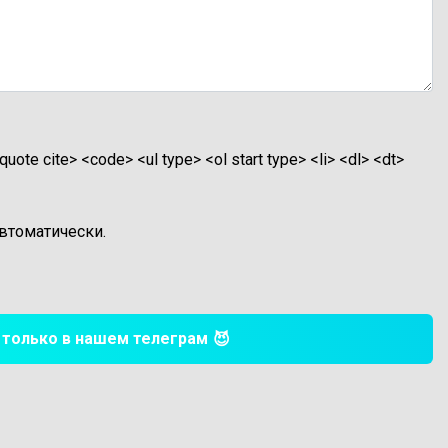
te cite> <code> <ul type> <ol start type> <li> <dl> <dt>
втоматически.
хи только в нашем телеграм
😈