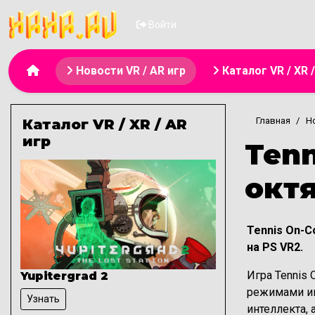
Меню учётной з
Войти
Основная навигация
Новости VR / AR игр
Каталог VR / XR 
Главная
Н
Каталог VR / XR / AR
игр
Tenn
окт
Tennis On-C
на PS VR2.
Игра Tennis 
Yupitergrad 2
режимами иг
Узнать
интеллекта,