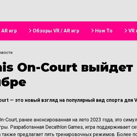
Перейти к основному содер
аписи пользователя
/ AR игр
Обзоры VR / AR игр
How To
VR 
овости
is On-Court выйдет 
ябре
ourt — это новый взгляд на популярный вид спорта для 
On-Court, ранее анонсированная на лето 2023 года, это си
ры. Разработанная Decathlon Games, игра поддерживает се
 а также предлагает пять тренировочных режимов. Более 