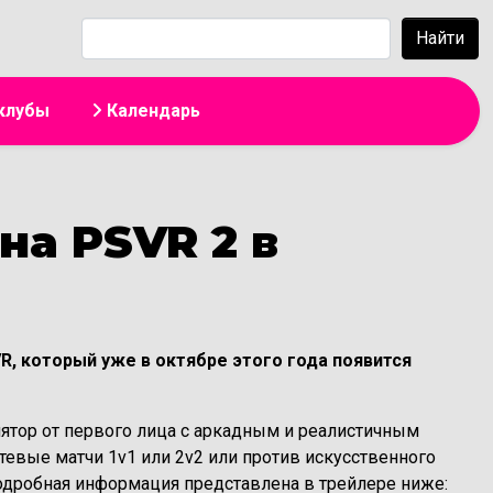
жанию
Найти
клубы
Календарь
на PSVR 2 в
VR, который уже в октябре этого года появится
мулятор от первого лица с аркадным и реалистичным
тевые матчи 1v1 или 2v2 или против искусственного
подробная информация представлена в трейлере ниже: