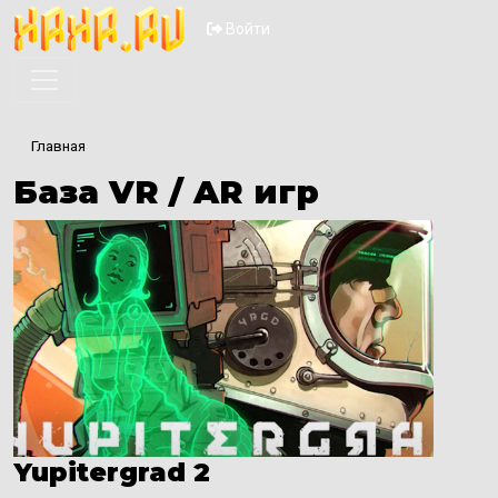
Перейти к основному содер
Меню учётной запи
Войти
Главная
База VR / AR игр
Yupitergrad 2