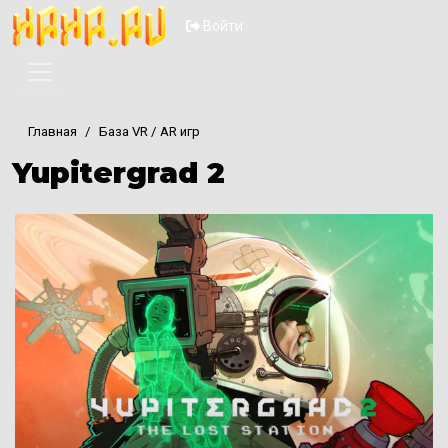
Перейти к основному содер
Меню учётной запи
Войти
Главная
База VR / AR игр
Yupitergrad 2